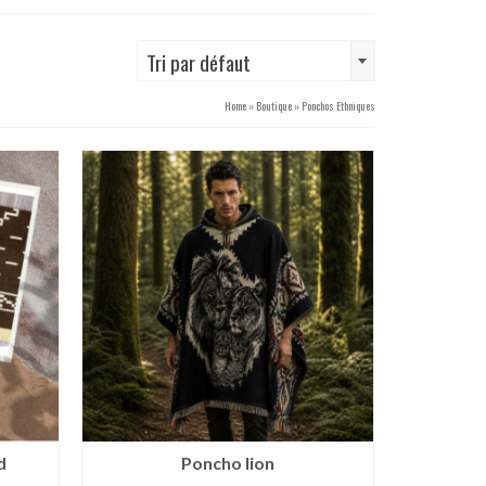
Tri par défaut
Home
»
Boutique
»
Ponchos Ethniques
d
Poncho lion