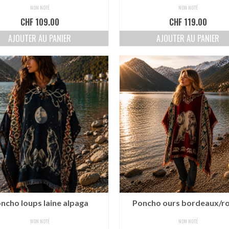
NON NOTÉ
NON NOTÉ
CHF
109.00
CHF
119.00
AJOUTER AU PANIER
AJOUTER AU PANIER
ncho loups laine alpaga
Poncho ours bordeaux/r
NON NOTÉ
NON NOTÉ