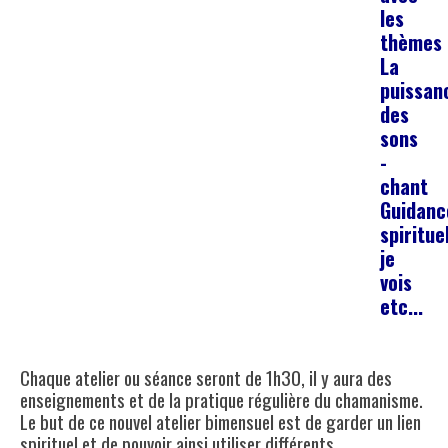
les
thèmes
La
puissan
des
sons
-
chant
Guidanc
spirituel
je
vois
etc...
Chaque atelier ou séance seront de 1h30, il y aura des
enseignements et de la pratique régulière du chamanisme.
Le but de ce nouvel atelier bimensuel est de garder un lien
spirituel et de pouvoir ainsi utiliser différents