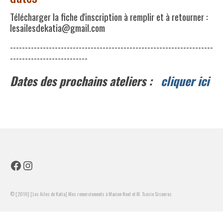
Télécharger la fiche d'inscription à remplir et à retourner :
lesailesdekatia@gmail.com
--------------------------------------------------------------------
--------------------------
Dates des prochains ateliers :
cliquer ici
Facebook
Instagram
© [2016] [Les Ailes de Katia] Mes remerciements à Maxine Noel et M. Tsosie Sisneros