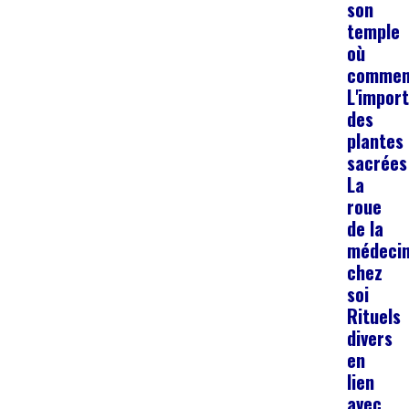
son
temple
où
commen
L'impor
des
plantes
sacrées
La
roue
de la
médeci
chez
soi
Rituels
divers
en
lien
avec