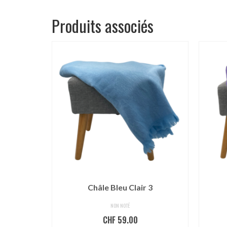
Produits associés
e 7
Châle Bleu Clair 3
NON NOTÉ
CHF
59.00