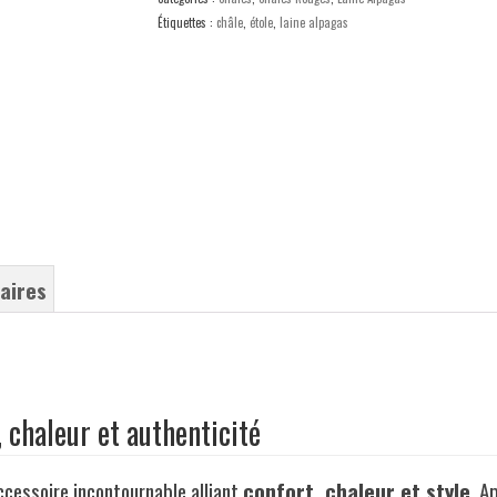
Étiquettes :
châle
,
étole
,
laine alpagas
aires
 chaleur et authenticité
accessoire incontournable alliant
confort, chaleur et style
. A