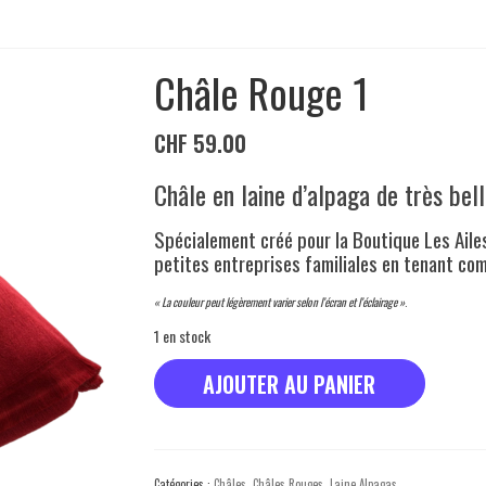
Châle Rouge 1
CHF
59.00
Châle en laine d’alpaga de très bell
Spécialement créé pour la Boutique Les Aile
petites entreprises familiales en tenant c
« La couleur peut légèrement varier selon l’écran et l’éclairage »
.
1 en stock
quantité
AJOUTER AU PANIER
de
Châle
Rouge
1
Catégories :
Châles
,
Châles Rouges
,
Laine Alpagas