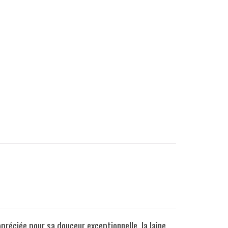
ppréciée pour sa douceur exceptionnelle, la laine