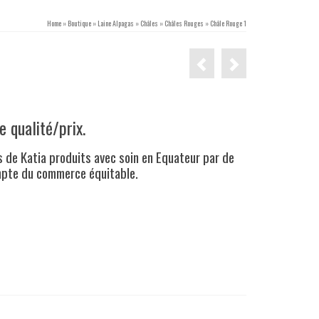
Home
»
Boutique
»
Laine Alpagas
»
Châles
»
Châles Rouges
»
Châle Rouge 1
e qualité/prix.
s de Katia produits avec soin en Equateur par de
ompte du commerce équitable.