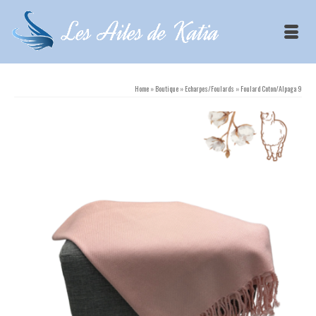
Home
»
Boutique
»
Echarpes/Foulards
»
Foulard Coton/Alpaga 9