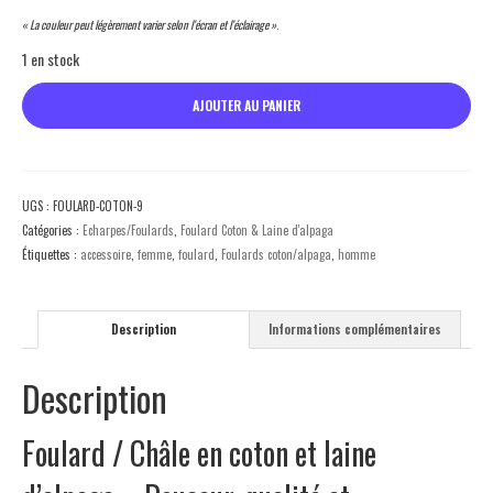
« La couleur peut légèrement varier selon l’écran et l’éclairage »
.
1 en stock
quantité
AJOUTER AU PANIER
de
Foulard
Coton/Alpaga
9
UGS :
FOULARD-COTON-9
Catégories :
Echarpes/Foulards
,
Foulard Coton & Laine d'alpaga
Étiquettes :
accessoire
,
femme
,
foulard
,
Foulards coton/alpaga
,
homme
Description
Informations complémentaires
Description
Foulard / Châle en coton et laine